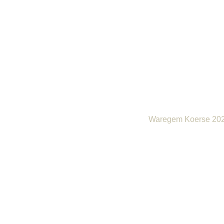
CHAMPAGNE JEAN M
Waregem Koerse 20