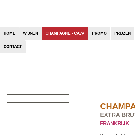
HOME
WIJNEN
CHAMPAGNE - CAVA
PROMO
PRIJZEN
CONTACT
U bent hier:
Home
/
Champagn
CHAMPAG
Toon alles
Cava
Champagne
CHAMPA
Exclusieve capsules
EXTRA BRU
Lokale aperitief
Prosecco
FRANKRIJK
Schuimwijn