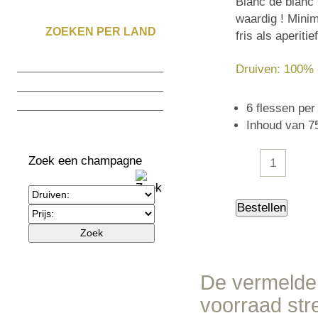
Blanc de blanc
waardig ! Minim
ZOEKEN PER LAND
fris als aperitief
België (2)
Druiven: 100%
Frankrijk (35)
Italië (1)
6 flessen per
Spanje (1)
Inhoud van 75
Zoek een champagne
De vermelde 
voorraad stre