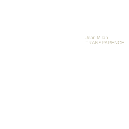
CHAMPAGNE JEAN M
Jean Milan
TRANSPARENCE
EXTRA BRUT 
JEAN MILAN 