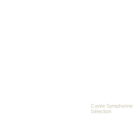
ANDERE C
MILAN
Niet gevonden wat u zocht?
Contacteer ons via e-mail
frank at delicham dot be
CHAMPAGNE JEAN M
Cuvée Symphorine
Sélection